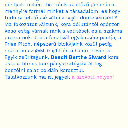
pontjaik: miként hat ránk az előző generáció,
mennyire formál minket a társadalom, és hogy
tudunk felelőssé válni a saját döntéseinkért?
Ma fokozatot váltunk, kora délutántól egészen
késő estig várnak ránk a vetítések és a szakmai
programok. Jön a fesztivál egyik csúcspontja, a
Friss Pitch, népszerű blokkjaink közül pedig
műsoron az @Midnight és a Genre Fever is.
Egyik zsűritagunk,
Benoit Berthe Siward
kora
este a filmes kampánystratégiákról fog
beszélni saját példáin keresztül.
Találkozzunk ma is, jegyek
a szokott helyen
!