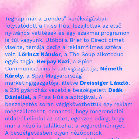
Tegnap már a „rendes” kerékvágásban
folytatódott a Friss Hús, lezajlottak az első
nyilvános vetítések és egy szakmai programon
is túl vagyunk. Utóbbi a Brief to Direct címet
viselte, témája pedig a reklámfilmes szféra
volt.
Lőrincz Nándor
, a The Soup alkotóduó
egyik tagja,
Herpay Kazi
, a Spice
Communications kreatívigazgatója,
Németh
Károly
, a Spar Magyarország
marketingigazgatója, illetve
Dreissiger László
,
a 235 gyártóház vezetője beszélgetett
Deák
Dániellel
, a Friss Hús alapítójával. A
beszélgetés során végigkövethettük egy reklám
megszületését, onnantól, hogy megrendelői
oldalról elindul az ötlet, egészen odáig, hogy
már a néző is találkozhat a végeredménnyel.
A beszélgetésben olyan nézőpontok