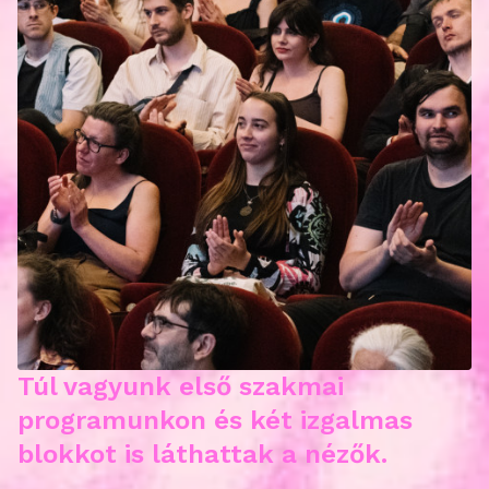
Túl vagyunk első szakmai
programunkon és két izgalmas
blokkot is láthattak a nézők.