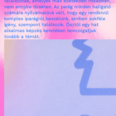
találkoztak, amelyek más esetekben ritkábban,
nem ennyire direkten. Az pedig minden hallgató
számára nyilvánvalóvá vált, hogy egy rendkívül
komplex iparágról beszélünk, amiben sokféle
igény, szempont találkozik. Ősztől egy hat
alkalmas képzés keretében boncolgatjuk
tovább a témát.