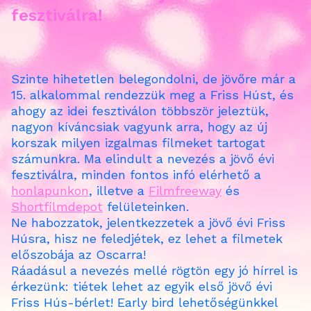
fesztiválra!
Szinte hihetetlen belegondolni, de jövőre már a
15. alkalommal rendezzük meg a Friss Húst, és
ahogy az idei fesztiválon többször jeleztük,
nagyon kíváncsiak vagyunk arra, hogy az új
korszak milyen izgalmas filmeket tartogat
számunkra. Ma elindult a nevezés a jövő évi
fesztiválra, minden fontos infó elérhető a
honlapunkon
, illetve a
Filmfreeway
és
Shortfilmdepot
felületeinken.
Ne habozzatok, jelentkezzetek a jövő évi Friss
Húsra, hisz ne feledjétek, ez lehet a filmetek
előszobája az Oscarra!
Ráadásul a nevezés mellé rögtön egy jó hírrel is
érkezünk: tiétek lehet az egyik első jövő évi
Friss Hús-bérlet! Early bird lehetőségünkkel