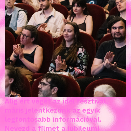
Alig ért véget az idei fesztivál,
máris jelentkezünk az egyik
legfontosabb információval.
Nevezd a filmet a jubileumi