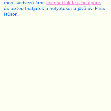
most kedvező áron
csaphattok le a belépőre
,
és biztosíthatjátok a helyeteket a jövő évi Friss
Húson.