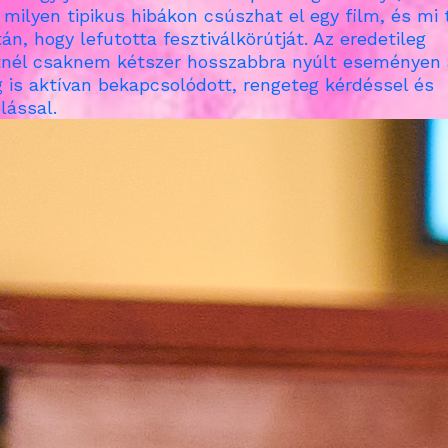
 milyen tipikus hibákon csúszhat el egy film, és mi 
án, hogy lefutotta fesztiválkörútját. Az eredetileg
tnél csaknem kétszer hosszabbra nyúlt eseményen 
 is aktívan bekapcsolódott, rengeteg kérdéssel és
lással.