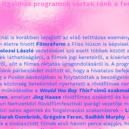
g izgalmas programok vártak ránk a fes
tnál is korábban lezajlott az első teltházas esemén
 életre hívott
Filmreform
a Friss Húson is képvisel
olozsi László
vezetésével szó esett többek között 
ek láthatóságáról, a filmek jogi kereteiről, a kísérle
ről, sőt a filmes oktatás újragondolásáról is. A pro
lénk párbeszédet indított el, hogy a hivatalos befej
 a Puskin kávézójában is folytatódtak a beszélgeté
a közönség betekintést nyerhetett a rövidfilmek ne
k működésébe a
Would You Buy This?
című szakma
yen
, amelyet
Jing Haase
rövidfilmes szakértő és kur
uri Nemzetközi Rövidfilmfesztivál iparági vezetője m
zi sales agentek és forgalmazási szakemberek –
L
Sarah Dombrink, Grégoire Feron, Sadhbh Murphy
ék a kiválasztott filmek első három perce alapján, h