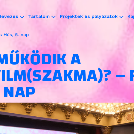
Nevezés
Tartalom
Projektek és pályázatok
Ka
s Hús, 5. nap
MŰKÖDIK A
ILM(SZAKMA)? – 
. NAP