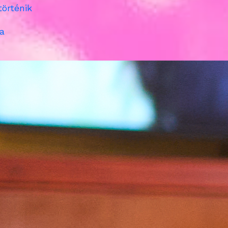
történik
a