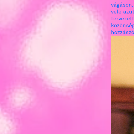
vágáson,
vele azut
tervezet
közönség
hozzászó