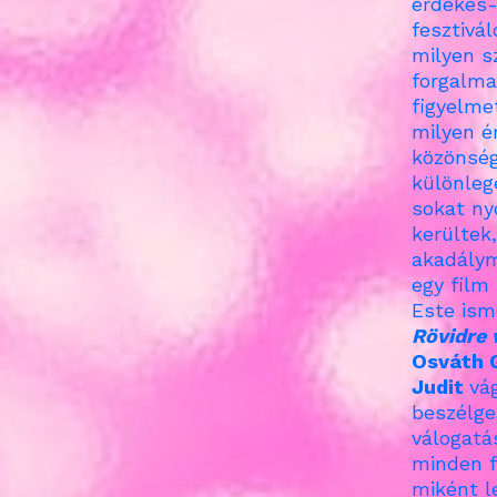
érdekes-
fesztivál
milyen s
forgalma
figyelme
milyen é
közönségé
különlege
sokat ny
kerültek
akadálym
egy film 
Este ism
Rövidre 
Osváth 
Judit
vá
beszélge
válogatás
minden f
miként l