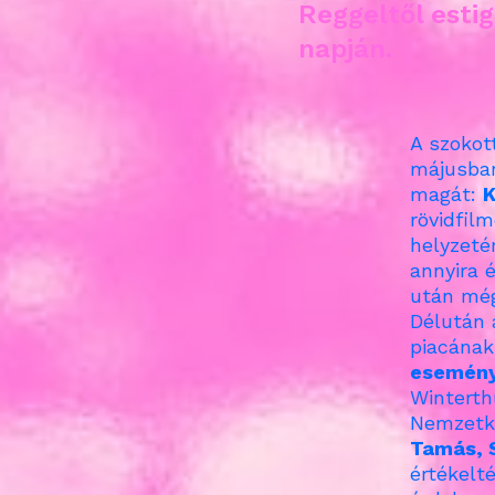
Reggeltől esti
napján.
A szokot
májusban
magát:
K
rövidfilm
helyzeté
annyira é
után még
Délután 
piacána
esemén
Winterth
Nemzetkö
Tamás, 
értékelt