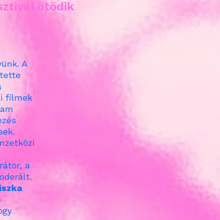
ztivál ötödik
yünk. A
tette
a
ti filmek
gram
ezés
sek.
mzetközi
i
átor, a
oderált.
iszka
–
ogy