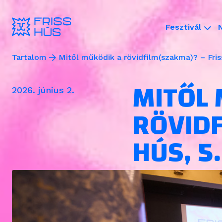
Fesztivál
Tartalom
Mitől működik a rövidfilm(szakma)? – Fris
MITŐL 
2026. június 2.
RÖVIDF
HÚS, 5