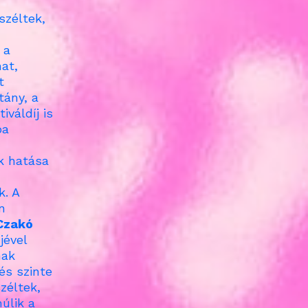
széltek,
 a
at,
t
tány, a
iváldíj is
ba
k hatása
k. A
n
Czakó
jével
nak
és szinte
zéltek,
úlik a