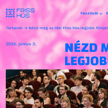
Fesztivál
Tartalom
Nézd meg az idei Friss Hús legjobb filmjei
NÉZD M
2026. június 3.
LEGJOB