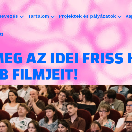
Nevezés
Tartalom
Projektek és pályázatok
Ka
t!
EG AZ IDEI FRISS
B FILMJEIT!