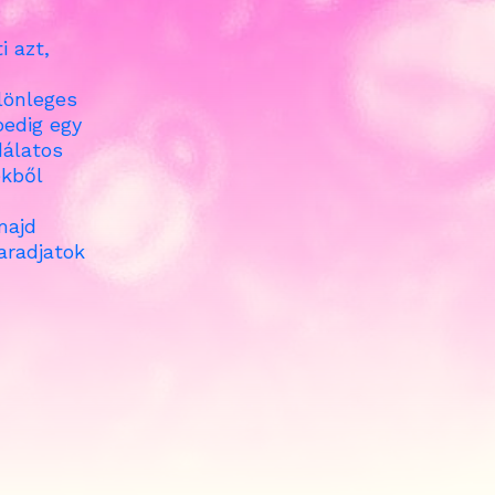
i azt,
ülönleges
edig egy
dálatos
ekből
majd
aradjatok