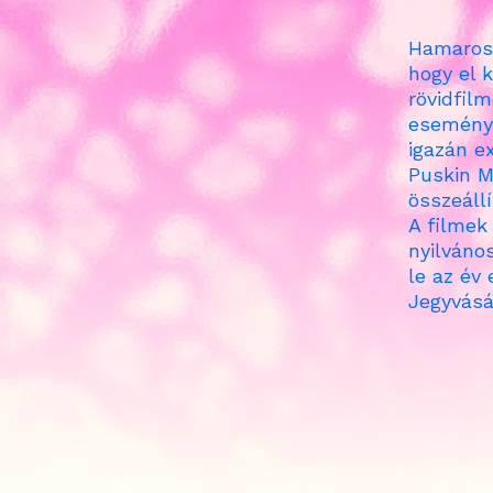
Hamarosa
hogy el 
rövidfil
eseménye
igazán e
Puskin M
összeállí
A filmek 
nyilváno
le az év
Jegyvásá