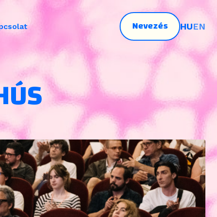
Nevezés
HU
EN
pcsolat
 HÚS