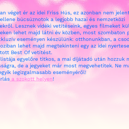
n véget ér az idei Friss Hús, ez azonban nem jelent
kellene búcsúznotok a legjobb hazai és nemzetközi
mekről. Lesznek vidéki vetítéseink, egyes filmeket k
ken lehet majd látni év közben, most szombaton p
xkluzív eseményen készülünk: otthonunkban, a cso
oziban lehet majd megtekinteni egy az idei nyertes
tott Best Of vetítést.
listája egyelőre titkos, a mai díjátadó után hozzuk 
sság
ra, de a jegyeket már most megvehetit
ek. Ne m
 egyik legizgalmasabb eseményéről!
rlás
a szokott helyen
!