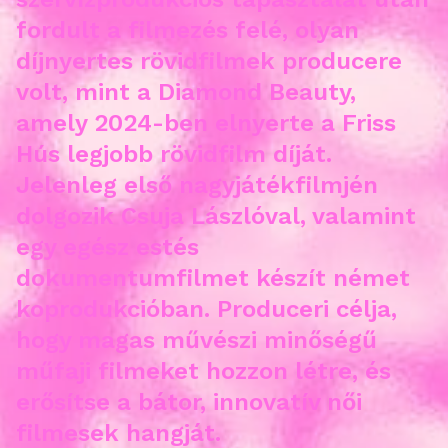
fordult a filmezés felé, olyan
díjnyertes rövidfilmek producere
volt, mint a Diamond Beauty,
amely 2024-ben elnyerte a Friss
Hús legjobb rövidfilm díját.
Jelenleg első nagyjátékfilmjén
dolgozik Csuja Lászlóval, valamint
egy egész estés
dokumentumfilmet készít német
koprodukcióban. Produceri célja,
hogy magas művészi minőségű
műfaji filmeket hozzon létre, és
erősítse a bátor, innovatív női
filmesek hangját.