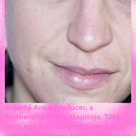
Szijártó Anna producer, a
Mothership Films alapítója. Több
mint egy évtizedes reklám- és
szervízprodukciós tapasztalat után