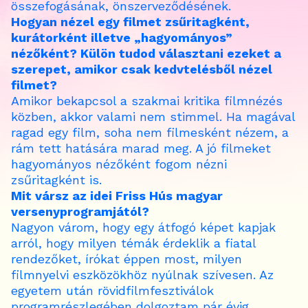
összefogásának, önszerveződésének.
Hogyan nézel egy filmet zsűritagként,
kurátorként illetve „hagyományos”
nézőként? Külön tudod választani ezeket a
szerepet, amikor csak kedvtelésből nézel
filmet?
Amikor bekapcsol a szakmai kritika filmnézés
közben, akkor valami nem stimmel. Ha magával
ragad egy film, soha nem filmesként nézem, a
rám tett hatására marad meg. A jó filmeket
hagyományos nézőként fogom nézni
zsűritagként is.
Mit vársz az idei Friss Hús magyar
versenyprogramjától?
Nagyon várom, hogy egy átfogó képet kapjak
arról, hogy milyen témák érdeklik a fiatal
rendezőket, írókat éppen most, milyen
filmnyelvi eszközökhöz nyúlnak szívesen. Az
egyetem után rövidfilmfesztiválok
programrészlegében dolgoztam pár évig