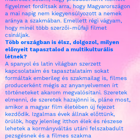
figyelmet fordítsak arra, hogy Magyarországon
a mai napig nem kiegyensúlyozott a nemek
aránya a szakmában. Emellett régi vágyam,
hogy minél több szerzői-műfaji filmet
csináljak.
Több országban is élsz, dolgozol, milyen
előnyeit tapasztalod a multikulturális
létnek?
A spanyol és latin világban szerzett
kapcsolataim és tapasztalataim sokat
formáltak emberileg és szakmailag is, filmes
producerként mégis az anyanyelvemen írt
történeteket akarom megvalósítani. Szeretek
elmenni, de szeretek hazajönni is, pláne most,
amikor a magyar film életében új fejezet
kezdődik. Izgalmas évek állnak előttünk,
örülök, hogy jelenleg itthon élek és részese
lehetek a kormányváltás utáni felszabadult
pezsgésnek és a filmes szakma