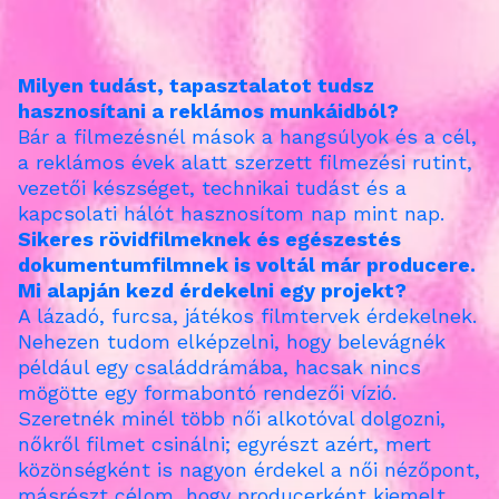
Milyen tudást, tapasztalatot tudsz
hasznosítani a reklámos munkáidból?
Bár a filmezésnél mások a hangsúlyok és a cél,
a reklámos évek alatt szerzett filmezési rutint,
vezetői készséget, technikai tudást és a
kapcsolati hálót hasznosítom nap mint nap.
Sikeres rövidfilmeknek és egészestés
dokumentumfilmnek is voltál már producere.
Mi alapján kezd érdekelni egy projekt?
A lázadó, furcsa, játékos filmtervek érdekelnek.
Nehezen tudom elképzelni, hogy belevágnék
például egy családdrámába, hacsak nincs
mögötte egy formabontó rendezői vízió.
Szeretnék minél több női alkotóval dolgozni,
nőkről filmet csinálni; egyrészt azért, mert
közönségként is nagyon érdekel a női nézőpont,
másrészt célom, hogy producerként kiemelt