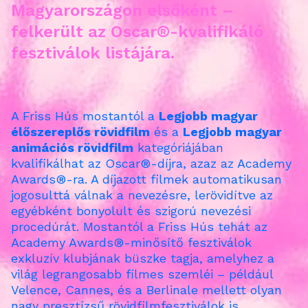
Magyarországon elsőként –
felkerült az Oscar®-kvalifikáló
fesztiválok listájára.
A Friss Hús mostantól a
Legjobb magyar
élőszereplős rövidfilm
és a
Legjobb magyar
animációs rövidfilm
kategóriájában
kvalifikálhat az Oscar®-díjra, azaz az ​​Academy
Awards®-ra. A díjazott filmek automatikusan
jogosulttá válnak a nevezésre, lerövidítve az
egyébként bonyolult és szigorú nevezési
procedúrát. Mostantól a Friss Hús tehát az
Academy Awards®-minősítő fesztiválok
exkluzív klubjának büszke tagja, amelyhez a
világ legrangosabb filmes szemléi – például
Velence, Cannes, és a Berlinale mellett olyan
nagy presztízsű rövidfilmfesztiválok is