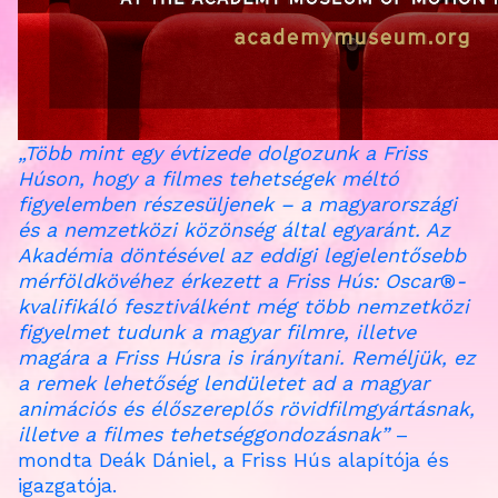
„Több mint egy évtizede dolgozunk a Friss
Húson, hogy a filmes tehetségek méltó
figyelemben részesüljenek – a magyarországi
és a nemzetközi közönség által egyaránt. Az
Akadémia döntésével az eddigi legjelentősebb
mérföldkövéhez érkezett a Friss Hús: Oscar
®
-
kvalifikáló fesztiválként még több nemzetközi
figyelmet tudunk a magyar filmre, illetve
magára a Friss Húsra is irányítani. Reméljük, ez
a remek lehetőség lendületet ad a magyar
animációs és élőszereplős rövidfilmgyártásnak,
illetve a filmes tehetséggondozásnak”
–
mondta Deák Dániel, a Friss Hús alapítója és
igazgatója.