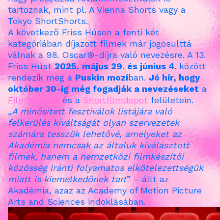
tartoznak, mint pl. A Vienna Shorts vagy a
Tokyo ShortShorts.
A következő Friss Húson a fenti két
kategóriában díjazott filmek már jogosulttá
válnak a 98. Oscar®-díjra való nevezésre. A 13.
Friss Húst
2025.
május 29. és június 4.
között
rendezik meg a
Puskin mozi
ban.
Jó hír, hogy
október 30-ig még fogadják a nevezéseket
a
Filmfreeway
és a
Shortfilmdepot
felületein.
„
A minősített fesztiválok listájára való
felkerülés kiváltságát olyan szervezetek
számára tesszük lehetővé, amelyeket az
Akadémia nemcsak az általuk kiválasztott
filmek, hanem a nemzetközi filmkészítői
közösség iránti folyamatos elkötelezettségük
miatt is kiemelkedőnek tart
” – állt az
Akadémia, azaz az Academy of Motion Picture
Arts and Sciences indoklásában.