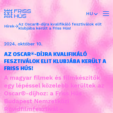
HU
Az Oscar®-díjra kvalifikáló fesztiválok elit
Hírek
klubjába került a Friss Hús!
2024. október 10.
AZ OSCAR®-DÍJRA KVALIFIKÁLÓ
FESZTIVÁLOK ELIT KLUBJÁBA KERÜLT A
FRISS HÚS!
A magyar filmek és filmkészítők
egy lépéssel közelebb kerültek az
Oscar®-díjhoz: a Friss Hús
Budapest Nemzetközi
Rövidfilmfesztivál –