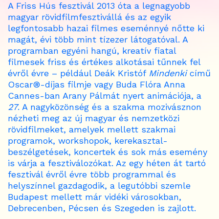
A Friss Hús fesztivál 2013 óta a legnagyobb
magyar rövidfilmfesztivállá és az egyik
legfontosabb hazai filmes eseménnyé nőtte ki
magát, évi több mint tízezer látogatóval. A
programban egyéni hangú, kreatív fiatal
filmesek friss és értékes alkotásai tűnnek fel
évről évre – például Deák Kristóf
Mindenki
című
Oscar®-díjas filmje vagy Buda Flóra Anna
Cannes-ban Arany Pálmát nyert animációja, a
27
. A nagyközönség és a szakma mozivásznon
nézheti meg az új magyar és nemzetközi
rövidfilmeket, amelyek mellett szakmai
programok, workshopok, kerekasztal-
beszélgetések, koncertek és sok más esemény
is várja a fesztiválozókat. Az egy héten át tartó
fesztivál évről évre több programmal és
helyszínnel gazdagodik, a legutóbbi szemle
Budapest mellett már vidéki városokban,
Debrecenben, Pécsen és Szegeden is zajlott.