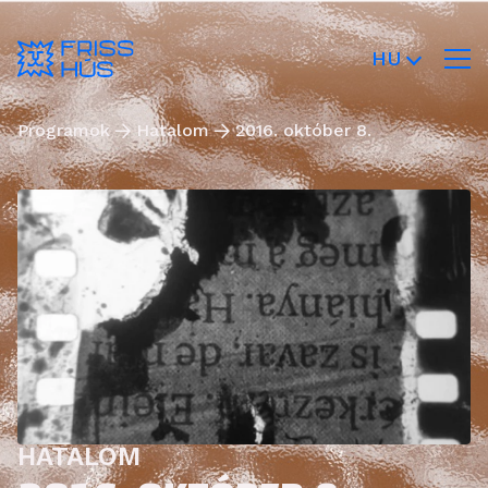
HU
Programok
Hatalom
2016. október 8.
HATALOM