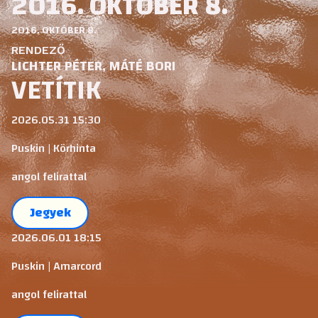
2016. OKTÓBER 8.
2016. OKTÓBER 8.
RENDEZŐ
LICHTER PÉTER, MÁTÉ BORI
VETÍTIK
2026.05.31 15:30
Puskin | Körhinta
angol felirattal
Jegyek
2026.06.01 18:15
Puskin | Amarcord
angol felirattal