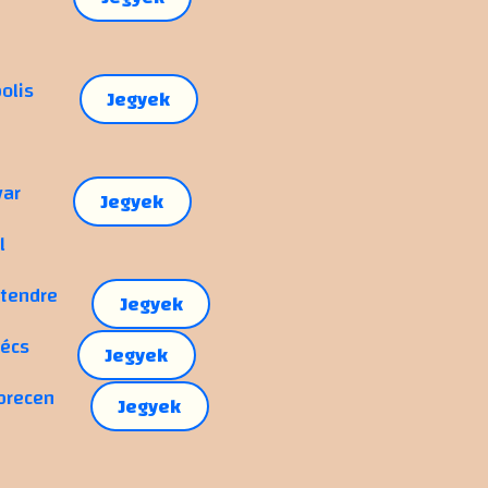
olis
Jegyek
var
Jegyek
l
ntendre
Jegyek
Pécs
Jegyek
ebrecen
Jegyek