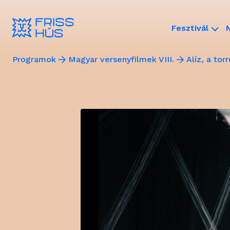
Fesztivál
Programok
Magyar versenyfilmek VIII.
Alíz, a tor