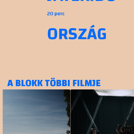
20 perc
ORSZÁG
A BLOKK TÖBBI FILMJE