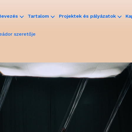
Nevezés
Tartalom
Projektek és pályázatok
Ka
reádor szeretője