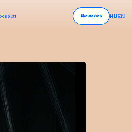
Nevezés
HU
EN
pcsolat