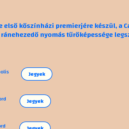
te első kőszínházi premierjére készül, a 
 ránehezedő nyomás tűrőképessége legsz
olis
Jegyek
ord
Jegyek
ord
Jegyek