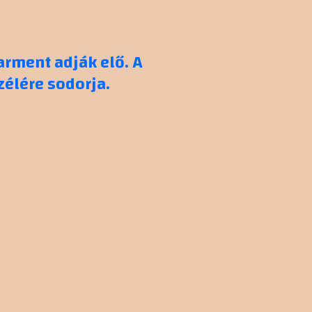
Carment adják elő. A
élére sodorja.