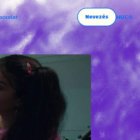
Nevezés
HU
EN
pcsolat