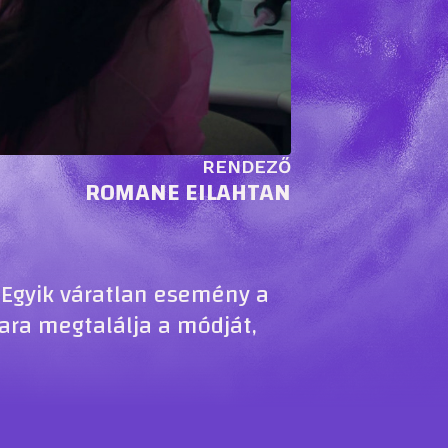
RENDEZŐ
ROMANE EILAHTAN
 Egyik váratlan esemény a
ara megtalálja a módját,