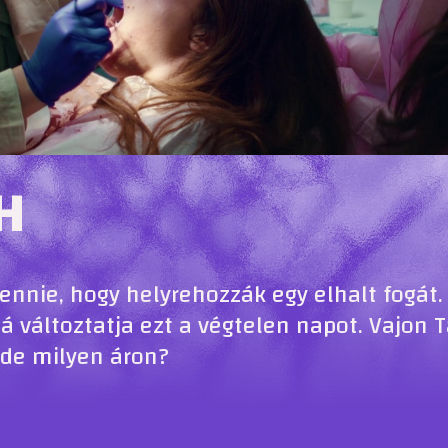
H
ennie, hogy helyrehozzák egy elhalt fogát.
 változtatja ezt a végtelen napot. Vajon T
 de milyen áron?