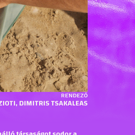
RENDEZŐ
ZIOTI, DIMITRIS TSAKALEAS
nálló társaságot sodor a