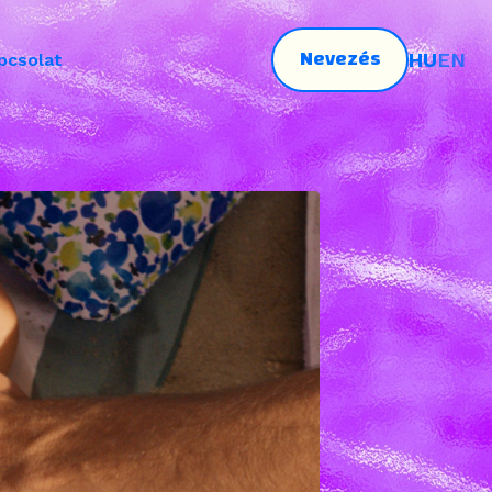
Nevezés
HU
EN
pcsolat