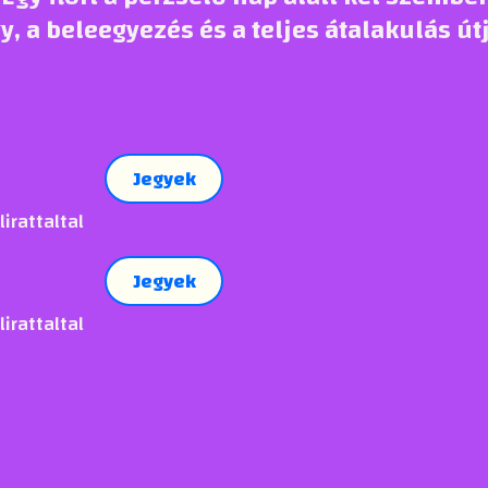
y, a beleegyezés és a teljes átalakulás út
Jegyek
irattaltal
Jegyek
irattaltal