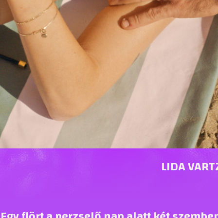
LIDA VART
gy flört a perzselő nap alatt két szembe