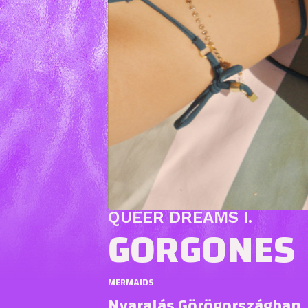
QUEER DREAMS I.
GORGONES
MERMAIDS
Nyaralás Görögországban. E