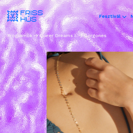
Fesztivál
Programok
Queer Dreams I.
Gorgones