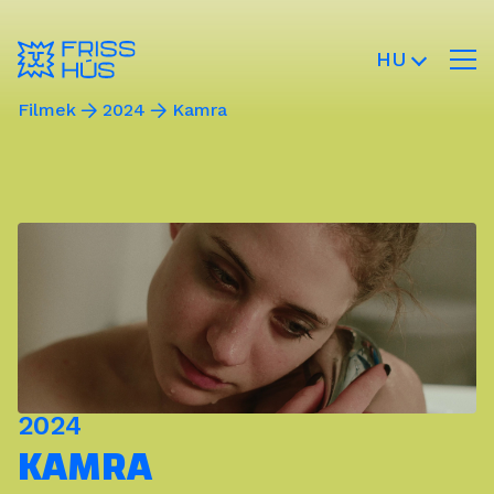
HU
Filmek
2024
Kamra
2024
KAMRA