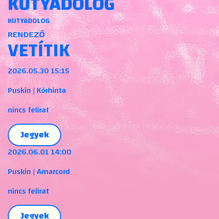
KUTYADOLOG
KUTYADOLOG
RENDEZŐ
VETÍTIK
2026.05.30 15:15
Puskin | Körhinta
nincs felirat
Jegyek
2026.06.01 14:00
Puskin | Amarcord
nincs felirat
Jegyek