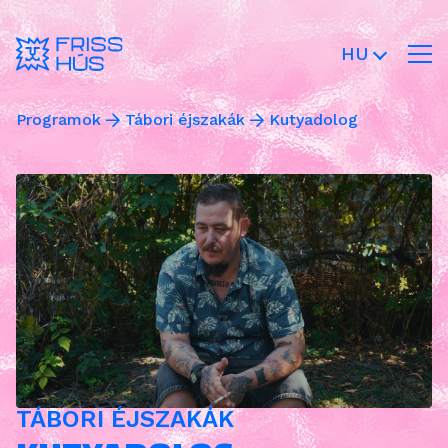
HU
Programok
Tábori éjszakák
Kutyadolog
TÁBORI ÉJSZAKÁK