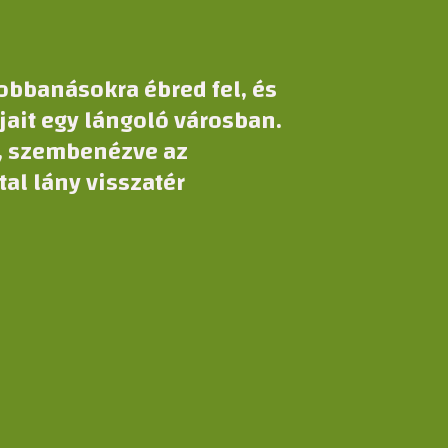
robbanásokra ébred fel, és
pjait egy lángoló városban.
, szembenézve az
tal lány visszatér