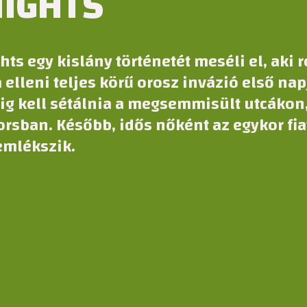
IGHTS
hts
egy kislány történetét meséli el, aki 
 elleni teljes körű orosz invázió első na
g kell sétálnia a megsemmisült utcákon
orsban. Később, idős nőként az egykor fia
emlékszik.