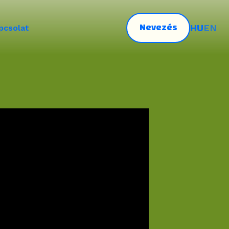
Nevezés
HU
EN
pcsolat