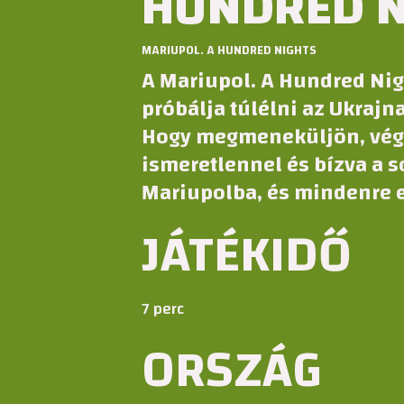
HUNDRED N
MARIUPOL. A HUNDRED NIGHTS
A
Mariupol. A Hundred Nig
próbálja túlélni az Ukrajna
Hogy megmeneküljön, végi
ismeretlennel és bízva a s
Mariupolba, és mindenre 
JÁTÉKIDŐ
7 perc
ORSZÁG