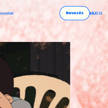
Nevezés
HU
EN
pcsolat