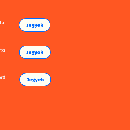
ta
Jegyek
l
nta
Jegyek
l
ord
Jegyek