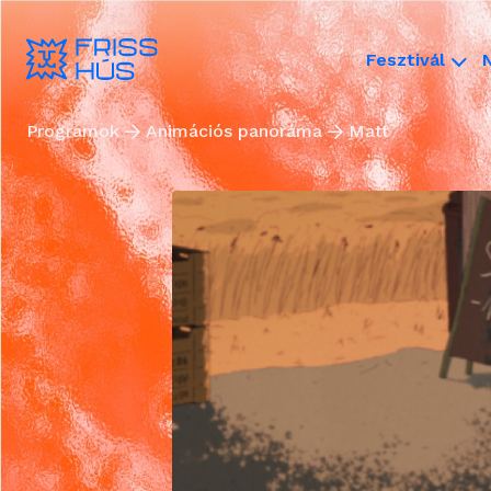
Fesztivál
Programok
Animációs panoráma
Matt