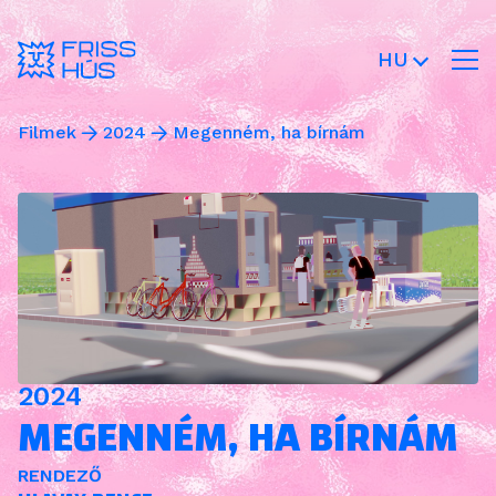
HU
Filmek
2024
Megenném, ha bírnám
2024
MEGENNÉM, HA BÍRNÁM
RENDEZŐ