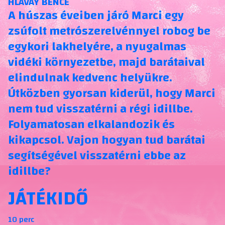
HLAVAY BENCE
A húszas éveiben járó Marci egy
zsúfolt metrószerelvénnyel robog be
egykori lakhelyére, a nyugalmas
vidéki környezetbe, majd barátaival
elindulnak kedvenc helyükre.
Útközben gyorsan kiderül, hogy Marci
nem tud visszatérni a régi idillbe.
Folyamatosan elkalandozik és
kikapcsol. Vajon hogyan tud barátai
segítségével visszatérni ebbe az
idillbe?
JÁTÉKIDŐ
10 perc