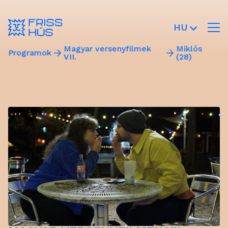
HU
Magyar versenyfilmek
Miklós
Programok
VII.
(28)