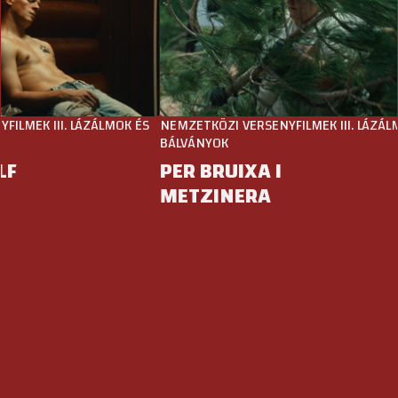
MEK III. LÁZÁLMOK ÉS
NEMZETKÖZI VERSENYFILMEK III. LÁZÁLMO
BÁLVÁNYOK
F
PER BRUIXA I
METZINERA