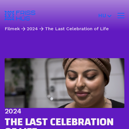
HU
Filmek
2024
The Last Celebration of Life
2024
THE LAST CELEBRATION