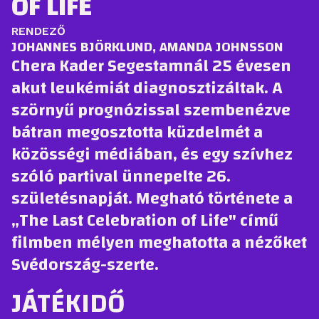
OF LIFE
RENDEZŐ
JOHANNES BJÖRKLUND, AMANDA JOHNSSON
Chera Kader Segestamnál 25 évesen
akut leukémiát diagnosztizáltak. A
szörnyű prognózissal szembenézve
bátran megosztotta küzdelmét a
közösségi médiában, és egy szívhez
szóló partival ünnepelte 26.
születésnapját. Megható története a
„The Last Celebration of Life" című
filmben mélyen meghatotta a nézőket
Svédország-szerte.
JÁTÉKIDŐ