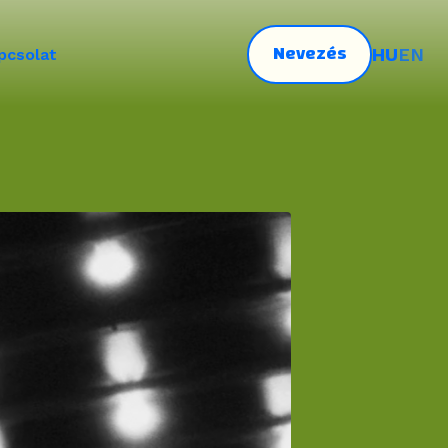
Nevezés
HU
EN
pcsolat