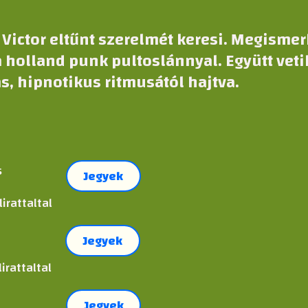
 Victor eltűnt szerelmét keresi. Megisme
 a holland punk pultoslánnyal. Együtt vet
s, hipnotikus ritmusától hajtva.
s
Jegyek
irattaltal
Jegyek
irattaltal
Jegyek