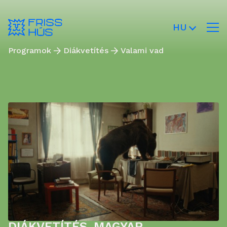
HU
Programok
Diákvetítés
Valami vad
DIÁKVETÍTÉS
,
MAGYAR